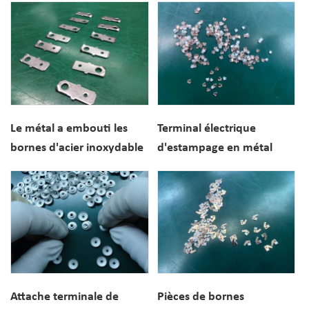
de haute précision
en cuivre
Le métal a embouti les
Terminal électrique
bornes d'acier inoxydable
d'estampage en métal
pour le contact de prise de
nickelé de cuivre rouge
chapeau de lampe de four
Attache terminale de
Pièces de bornes