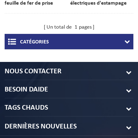
feuille de fer de prise
électriques d'estampage
terminale d'emboutissage
de métal de
de métal de précision de
galvanoplastie en cuivre
Un total de
1
pages
tôle d'acier laminée à froid
rouge
CATÉGORIES
NOUS CONTACTER
BESOIN DAIDE
TAGS CHAUDS
DERNIÈRES NOUVELLES