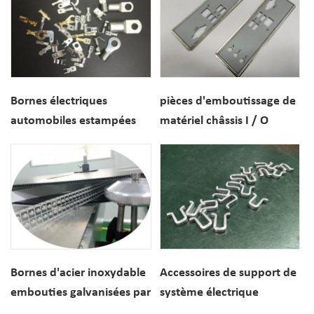
Bornes électriques
pièces d'emboutissage de
automobiles estampées
matériel châssis I / O
de haute précision pour
accessoires en acier
des connexions de
inoxydable
véhicules fiables
Bornes d'acier inoxydable
Accessoires de support de
embouties galvanisées par
système électrique
matériel de cuivre rouge
d'emboutissage de métal