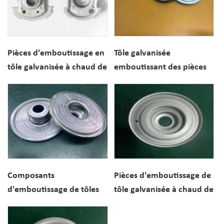
Pièces d'emboutissage en
Tôle galvanisée
tôle galvanisée à chaud de
emboutissant des pièces
haute précision Couvercle
pour le moteur Madcap
de moteur
de composants de moteur
d'emboutissage en métal
Composants
Pièces d'emboutissage de
d'emboutissage de tôles
tôle galvanisée à chaud de
galvanisées
haute précision